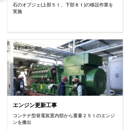
石のオブジェ(上部５ｔ、下部８ｔ)の移設作業を
実施
重量品搬入・据付
エンジン更新工事
コンテナ型発電装置内部から重量２５ｔのエンジ
ンを搬出