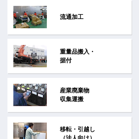
流通加工
重量品搬入・
据付
産業廃棄物
収集運搬
移転・引越し
（法人向け）