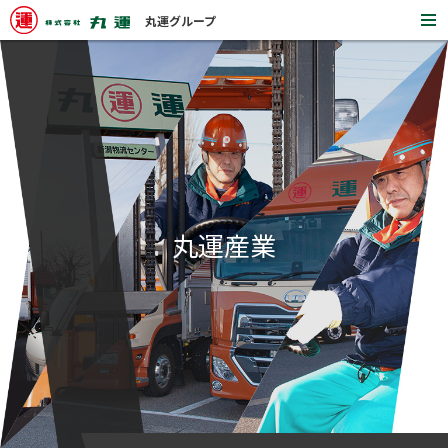
丸運グループ
開
く
丸運産業