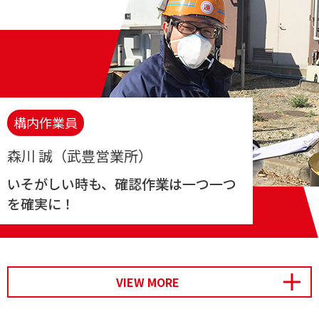
構内作業員
森川 誠（武豊営業所）
いそがしい時も、確認作業は一つ一つ
を確実に！
開く
VIEW MORE