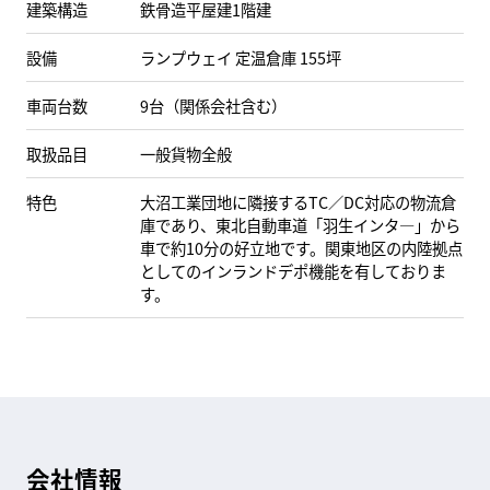
建築構造
鉄骨造平屋建1階建
設備
ランプウェイ 定温倉庫 155坪
車両台数
9台（関係会社含む）
取扱品目
一般貨物全般
特色
大沼工業団地に隣接するTC／DC対応の物流倉
庫であり、東北自動車道「羽生インタ―」から
車で約10分の好立地です。関東地区の内陸拠点
としてのインランドデポ機能を有しておりま
す。
会社情報