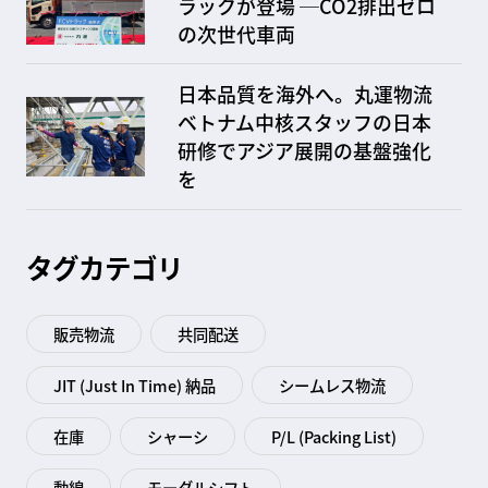
ラックが登場
─CO2排出ゼロ
の次世代車両
日本品質を海外へ。丸運物流
ベトナム中核スタッフの日本
研修でアジア展開の基盤強化
を
タグカテゴリ
販売物流
共同配送
JIT (Just In Time) 納品
シームレス物流
在庫
シャーシ
P/L (Packing List)
動線
モーダルシフト