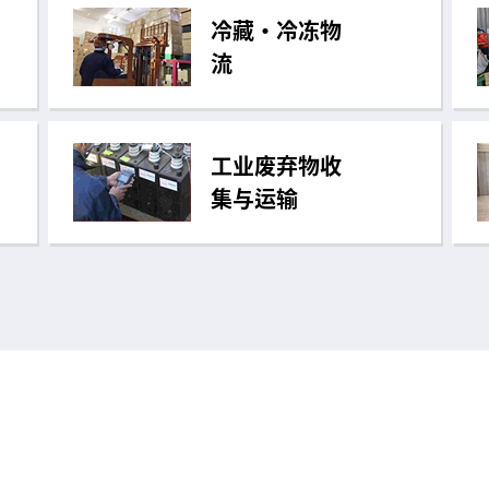
冷藏・冷冻物
流
工业废弃物收
集与运输