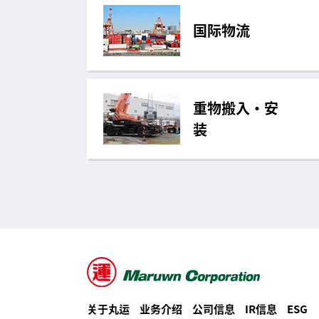
国际物流
重物搬入・安
装
关于丸运
业务介绍
公司信息
IR信息
ESG